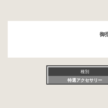
御
種別
特選アクセサリー
新品
委託販売品