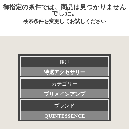
御指定の条件では、商品は見つかりません
でした。
検索条件を変更してお試しください
種別
特選アクセサリー
カテゴリー
新品
プリメインアンプ
委託販売品
ブランド
すべて
特価品
QUINTESSENCE
プリアンプ
その他委託販売品
すべて