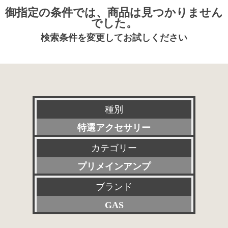
御指定の条件では、商品は見つかりません
でした。
検索条件を変更してお試しください
種別
特選アクセサリー
カテゴリー
新品
プリメインアンプ
委託販売品
ブランド
すべて
特価品
GAS
プリアンプ
その他委託販売品
すべて