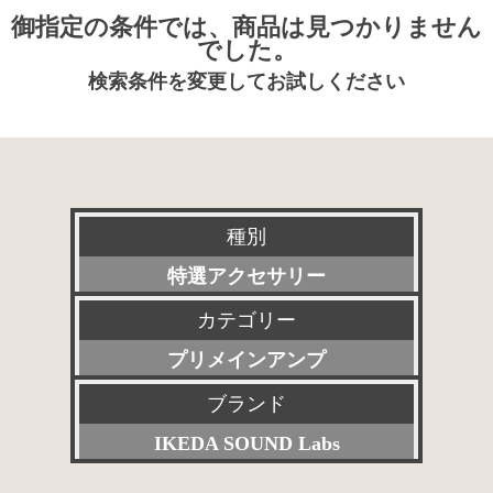
御指定の条件では、商品は見つかりません
でした。
検索条件を変更してお試しください
種別
特選アクセサリー
カテゴリー
新品
プリメインアンプ
委託販売品
ブランド
すべて
特価品
IKEDA SOUND Labs
プリアンプ
その他委託販売品
すべて