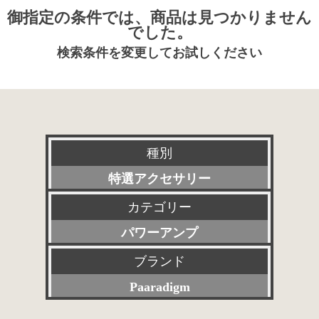
御指定の条件では、商品は見つかりません
でした。
検索条件を変更してお試しください
種別
特選アクセサリー
カテゴリー
新品
パワーアンプ
委託販売品
ブランド
すべて
特価品
Paaradigm
プリアンプ
その他委託販売品
すべて