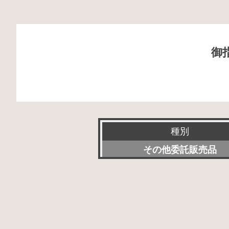
御
種別
その他委託販売品
新品
特選アクセサリー
委託販売品