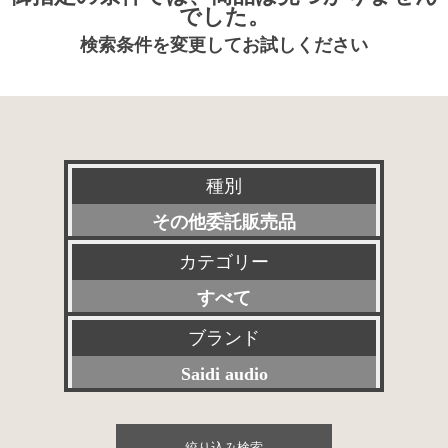
でした。
検索条件を変更してお試しください
種別
その他委託販売品
カテゴリー
新品
すべて
特選アクセサリー
プリアンプ
ブランド
委託販売品
Saidi audio
パワーアンプ
特価品
すべて
プリメインアンプ