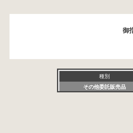
御
種別
その他委託販売品
新品
特選アクセサリー
委託販売品