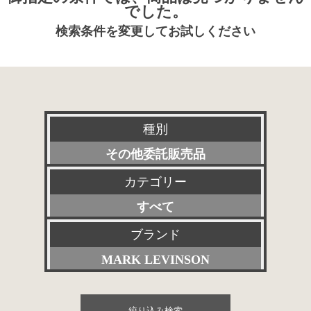
でした。
検索条件を変更してお試しください
種別
その他委託販売品
カテゴリー
新品
すべて
特選アクセサリー
プリアンプ
ブランド
委託販売品
MARK LEVINSON
パワーアンプ
特価品
すべて
プリメインアンプ