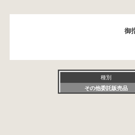
御
種別
その他委託販売品
新品
特選アクセサリー
委託販売品