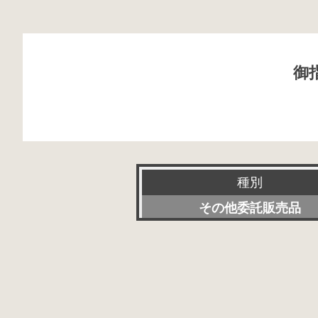
御
種別
その他委託販売品
新品
特選アクセサリー
委託販売品