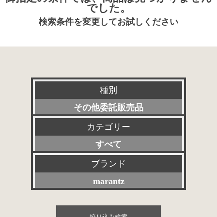
でした。
検索条件を変更してお試しください
種別
その他委託販売品
カテゴリー
新品
すべて
特選アクセサリー
プリアンプ
ブランド
委託販売品
marantz
パワーアンプ
特価品
すべて
プリメインアンプ