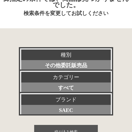
でした。
検索条件を変更してお試しください
種別
その他委託販売品
カテゴリー
新品
すべて
特選アクセサリー
プリアンプ
ブランド
委託販売品
SAEC
パワーアンプ
特価品
すべて
プリメインアンプ