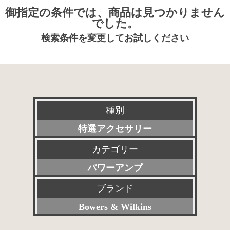
御指定の条件では、商品は見つかりません
でした。
検索条件を変更してお試しください
種別
特選アクセサリー
カテゴリー
新品
パワーアンプ
委託販売品
ブランド
すべて
特価品
Bowers & Wilkins
プリアンプ
その他委託販売品
すべて