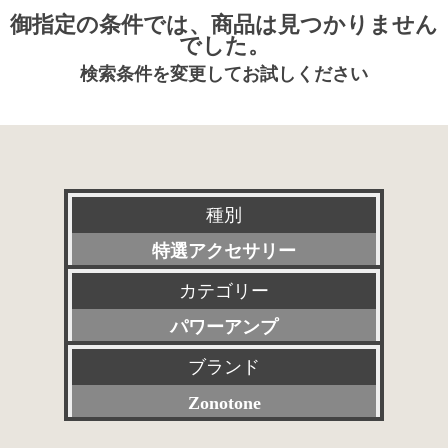
御指定の条件では、商品は見つかりません
でした。
検索条件を変更してお試しください
種別
特選アクセサリー
カテゴリー
新品
パワーアンプ
委託販売品
ブランド
すべて
特価品
Zonotone
プリアンプ
その他委託販売品
すべて