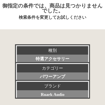
御指定の条件では、商品は見つかりません
でした。
検索条件を変更してお試しください
種別
特選アクセサリー
カテゴリー
新品
パワーアンプ
委託販売品
ブランド
すべて
特価品
Ruark Audio
プリアンプ
その他委託販売品
すべて