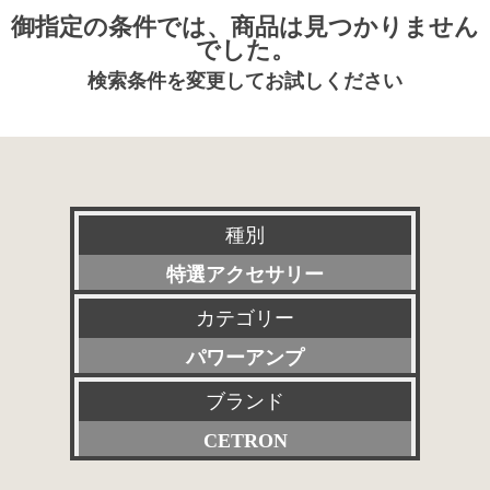
御指定の条件では、商品は見つかりません
でした。
検索条件を変更してお試しください
種別
特選アクセサリー
カテゴリー
新品
パワーアンプ
委託販売品
ブランド
すべて
特価品
CETRON
プリアンプ
その他委託販売品
すべて