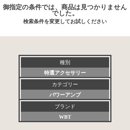
御指定の条件では、商品は見つかりません
でした。
検索条件を変更してお試しください
種別
特選アクセサリー
カテゴリー
新品
パワーアンプ
委託販売品
ブランド
すべて
特価品
WBT
プリアンプ
その他委託販売品
すべて