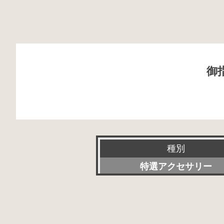
御
種別
特選アクセサリー
新品
委託販売品