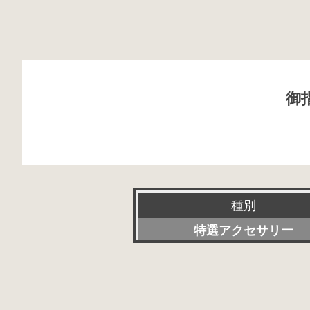
御
種別
特選アクセサリー
新品
委託販売品