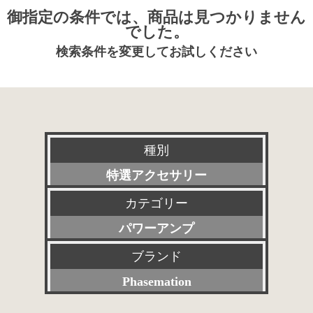
御指定の条件では、商品は見つかりません
でした。
検索条件を変更してお試しください
種別
特選アクセサリー
カテゴリー
新品
パワーアンプ
委託販売品
ブランド
すべて
特価品
Phasemation
プリアンプ
その他委託販売品
すべて