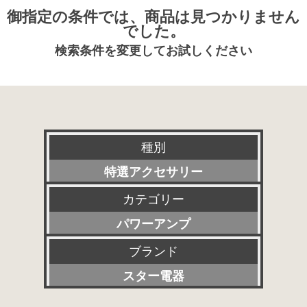
御指定の条件では、商品は見つかりません
でした。
検索条件を変更してお試しください
種別
特選アクセサリー
カテゴリー
新品
パワーアンプ
委託販売品
ブランド
すべて
特価品
スター電器
プリアンプ
その他委託販売品
すべて