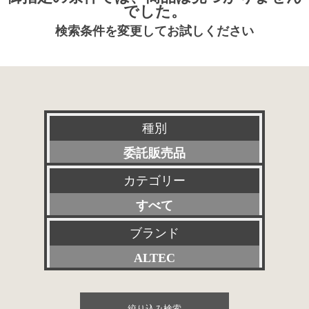
でした。
検索条件を変更してお試しください
種別
委託販売品
カテゴリー
新品
すべて
特選アクセサリー
プリアンプ
ブランド
特価品
ALTEC
パワーアンプ
その他委託販売品
すべて
プリメインアンプ