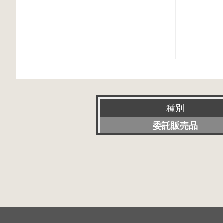
種別
委託販売品
新品
特選アクセサリー
特価品
その他委託販売品