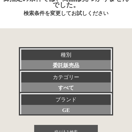
でした。
検索条件を変更してお試しください
種別
委託販売品
カテゴリー
新品
すべて
特選アクセサリー
プリアンプ
ブランド
特価品
GE
パワーアンプ
その他委託販売品
すべて
プリメインアンプ