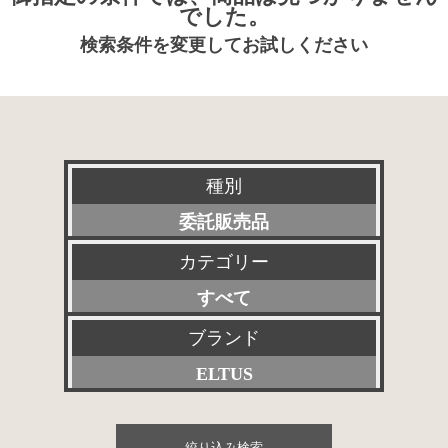
でした。
検索条件を変更してお試しください
種別
委託販売品
カテゴリー
新品
すべて
特選アクセサリー
プリアンプ
ブランド
特価品
ELTUS
パワーアンプ
その他委託販売品
すべて
プリメインアンプ