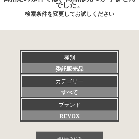
でした。
検索条件を変更してお試しください
種別
委託販売品
カテゴリー
新品
すべて
特選アクセサリー
プリアンプ
ブランド
特価品
REVOX
パワーアンプ
その他委託販売品
すべて
プリメインアンプ