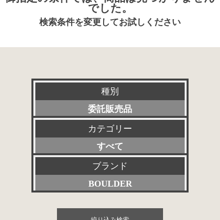
でした。
検索条件を変更してお試しください
種別
委託販売品
カテゴリー
新品
すべて
特選アクセサリー
プリアンプ
ブランド
特価品
BOULDER
パワーアンプ
その他委託販売品
すべて
プリメインアンプ