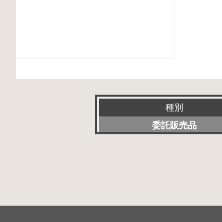
種別
委託販売品
新品
特選アクセサリー
特価品
その他委託販売品