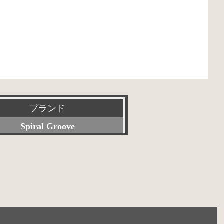
ブランド
Spiral Groove
すべて
Accuphase
ACOUSTIC REVIVE
Acoustic Solid