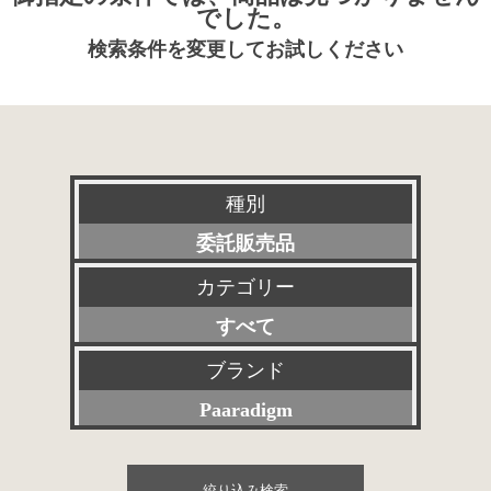
でした。
検索条件を変更してお試しください
種別
委託販売品
カテゴリー
新品
すべて
特選アクセサリー
プリアンプ
ブランド
特価品
Paaradigm
パワーアンプ
その他委託販売品
すべて
プリメインアンプ