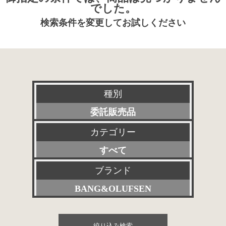
でした。
検索条件を変更してお試しください
種別
委託販売品
カテゴリー
新品
すべて
特選アクセサリー
プリアンプ
ブランド
特価品
BANG&OLUFSEN
パワーアンプ
その他委託販売品
すべて
プリメインアンプ