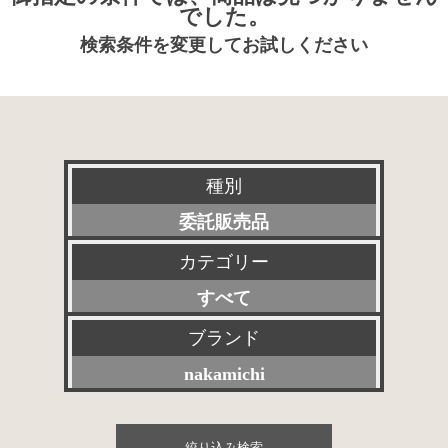
でした。
検索条件を変更してお試しください
種別
委託販売品
カテゴリー
新品
すべて
特選アクセサリー
プリアンプ
ブランド
特価品
nakamichi
パワーアンプ
その他委託販売品
すべて
プリメインアンプ