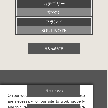
カテゴリー
新品
すべて
特選アクセサリー
プリアンプ
ブランド
特価品
SOUL NOTE
パワーアンプ
その他委託販売品
すべて
プリメインアンプ
絞り込み検索
Accuphase
スピーカー
ACOUSTIC REVIVE
SACD/CDプレーヤー
Acoustic Solid
デジタル関連
ACROLINK
レコードプレーヤー
ご注文について
赤坂工芸音研
On our website we use some cookies. These
On our website we use some cookies. These
On our website we use some cookies. These
アナログ関連
are necessary for our site to work properly
are necessary for our site to work properly
are necessary for our site to work properly
ALTEC
アクセサリー
and to give us information about how our site
and to give us information about how our site
and to give us information about how our site